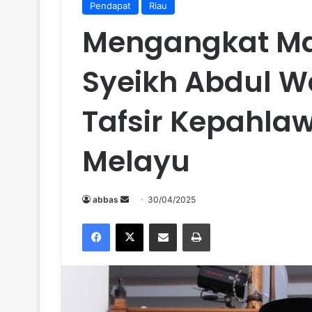
Pendapat
Riau
Mengangkat Ma
Syeikh Abdul 
Tafsir Kepahla
Melayu
abbas
S
30/04/2025
e
Facebook
X
Share via Email
Print
n
d
a
n
e