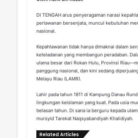
DI TENGAH arus penyeragaman narasi kepahlaw
perlawanan bersenjata, muncul kebutuhan men
nasional.
Kepahlawanan tidak hanya dimaknai dalam senjat
keteladanan yang membangun peradaban. Dala
ulama besar dari Rokan Hulu, Provinsi Riau—me
panggung nasional, dan kini sedang diperjua
Melayu Riau (LAMR).
Lahir pada tahun 1811 di Kampung Danau Run
lingkungan keislaman yang kuat. Pada usia mu
belasan tahun. Di sana ia berguru kepada ula
mursyid Tarekat Naqsyabandiyah Khalidiyah.
Related Articles