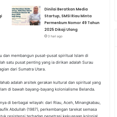
Dinilai Beratkan Media
gi
Startup, SMSI Riau Minta
Permenkum Nomor 49 Tahun
2025 Dikaji Ulang
3 hari ago
mu dan membangun pusat-pusat spiritual Islam di
h satu pusat penting yang ia dirikan adalah Surau
gian dari Sumatra Utara.
hab adalah arsitek gerakan kultural dan spiritual yang
lam di bawah bayang-bayang kolonialisme Belanda.
ya di berbagai wilayah: dari Riau, Aceh, Minangkabau,
aufik Abdullah (1987), perkembangan tarekat semasa
ntuk resistensi terhadap penetrasi kekuasaan kolonial