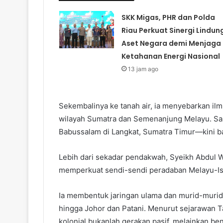
SKK Migas, PHR dan Polda
Riau Perkuat Sinergi Lindun
Aset Negara demi Menjaga
Ketahanan Energi Nasional
13 jam ago
Sekembalinya ke tanah air, ia menyebarkan il
wilayah Sumatra dan Semenanjung Melayu. Sala
Babussalam di Langkat, Sumatra Timur—kini ba
Lebih dari sekadar pendakwah, Syeikh Abdul Wa
memperkuat sendi-sendi peradaban Melayu-Is
Ia membentuk jaringan ulama dan murid-muridn
hingga Johor dan Patani. Menurut sejarawan T
kolonial bukanlah gerakan pasif, melainkan be