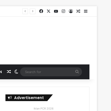
Facebook
X
YouTube
Instagram
Log In
Random Article
Sidebar
SKK Migas, PHR dan Polda Riau Perkuat Sinergi Lindungi Aset Negara demi Menjaga Ketahanan Energi Nasional
Random Article
Switch skin
Search
N
for
Advertisement
Iklan PCR 2026