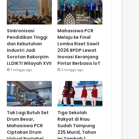
Sinkronisasi
Mahasiswa PCR
Pendidikan Tinggi
Melaju ke Final
dan Kebutuhan
Lomba Riset Sawit
Industri Jadi
2026 BPDP Lewat
Sorotan Rakorpim
Inovasi Keranjang
LLDIKTI Wilayah XVII
Pintar Berbasis IoT
1 minggu ago
3 minggu ago
Tak Lagi Butuh Set
Tiga Sekolah
Drum Besar,
Rakyat di Riau
Mahasiswa PCR
Sudah Tampung
Ciptakan Drum
225 Murid, Tahun
Virtual Portabel
Ini Tambah 1