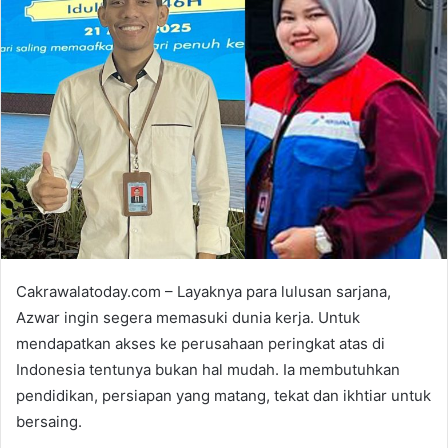
n
d
a
n
e
m
a
i
l
Cakrawalatoday.com – Layaknya para lulusan sarjana,
Azwar ingin segera memasuki dunia kerja. Untuk
mendapatkan akses ke perusahaan peringkat atas di
Indonesia tentunya bukan hal mudah. Ia membutuhkan
pendidikan, persiapan yang matang, tekat dan ikhtiar untuk
bersaing.