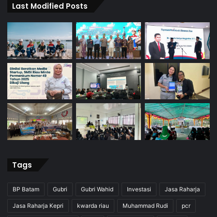
Last Modified Posts
Tags
BP Batam
Gubri
Gubri Wahid
Investasi
Jasa Raharja
Jasa Raharja Kepri
kwarda riau
Muhammad Rudi
pcr