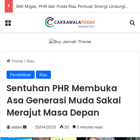
Dinilai Beratkan Media Startup, SMSI Riau Minta Permenkum Nomor 49 Tahun 2025 Dikaji Ulang
Menu
S
Home
/
Riau
Pendidikan
Riau
Sentuhan PHR Membuka
Asa Generasi Muda Sakai
Merajut Masa Depan
abbas
S
25/04/2025
20
3 minutes read
e