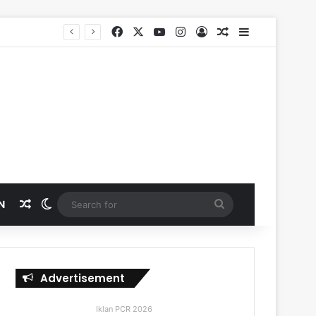
Facebook
X
YouTube
Instagram
Log In
Random Article
Sidebar
Random Article
Switch skin
Search
N
for
Advertisement
Iklan PCR 2026