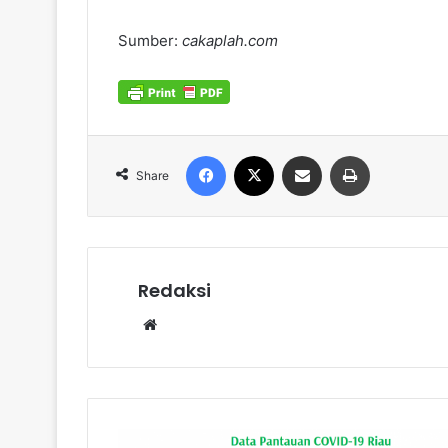
Sumber:
cakaplah.com
Facebook
X
Share via Email
Print
Share
Redaksi
Website