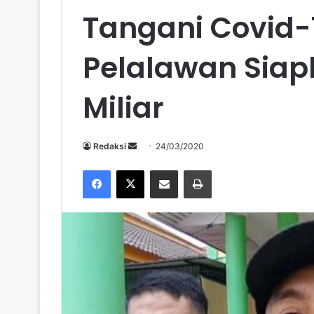
Tangani Covid-
Pelalawan Sia
Miliar
Send
Redaksi
24/03/2020
an
Facebook
X
Share via Email
Print
email