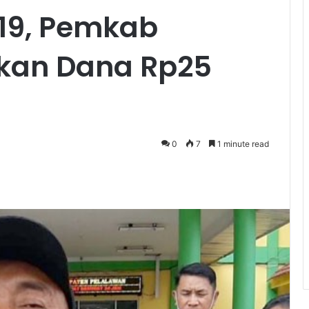
19, Pemkab
pkan Dana Rp25
0
7
1 minute read