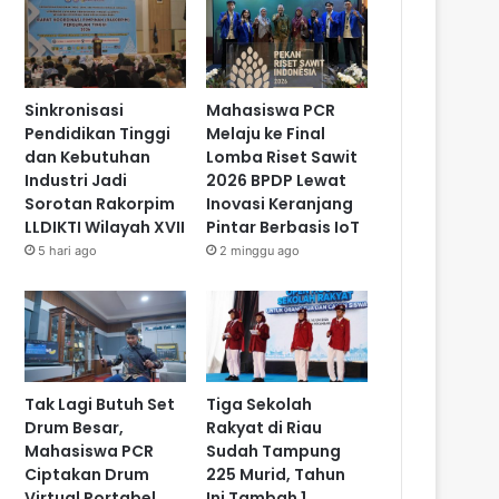
Sinkronisasi
Mahasiswa PCR
Pendidikan Tinggi
Melaju ke Final
dan Kebutuhan
Lomba Riset Sawit
Industri Jadi
2026 BPDP Lewat
Sorotan Rakorpim
Inovasi Keranjang
LLDIKTI Wilayah XVII
Pintar Berbasis IoT
5 hari ago
2 minggu ago
Tak Lagi Butuh Set
Tiga Sekolah
Drum Besar,
Rakyat di Riau
Mahasiswa PCR
Sudah Tampung
Ciptakan Drum
225 Murid, Tahun
Virtual Portabel
Ini Tambah 1