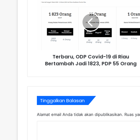
Terbaru, ODP Covid-19 di Riau
Bertambah Jadi 1823, PDP 55 Orang
Tinggalkan Balasan
Alamat email Anda tidak akan dipublikasikan.
Ruas ya
K
o