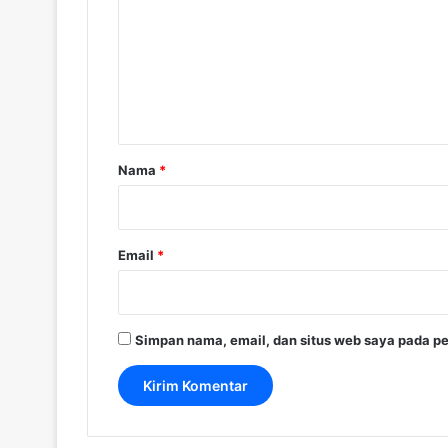
m
e
n
t
a
r
Nama
*
*
Email
*
Simpan nama, email, dan situs web saya pada pe