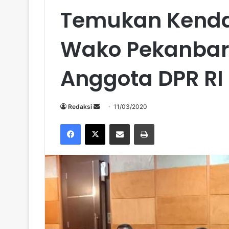
Temukan Kend
Wako Pekanbaru 
Anggota DPR RI
Send
Redaksi
11/03/2020
an
Facebook
X
Share via Email
Print
email