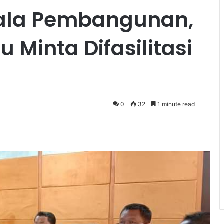
ala Pembangunan,
Minta Difasilitasi
0
32
1 minute read