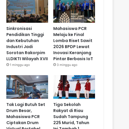
Sinkronisasi
Mahasiswa PCR
Pendidikan Tinggi
Melaju ke Final
dan Kebutuhan
Lomba Riset Sawit
Industri Jadi
2026 BPDP Lewat
Sorotan Rakorpim
Inovasi Keranjang
LLDIKTI Wilayah XVII
Pintar Berbasis IoT
1 minggu ago
3 minggu ago
Tak Lagi Butuh Set
Tiga Sekolah
Drum Besar,
Rakyat di Riau
Mahasiswa PCR
Sudah Tampung
Ciptakan Drum
225 Murid, Tahun
Virtual Portabel
Ini Tambah 1