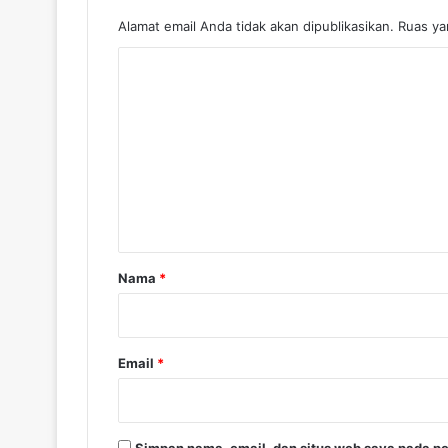
Alamat email Anda tidak akan dipublikasikan.
Ruas ya
K
o
m
e
n
t
a
r
Nama
*
*
Email
*