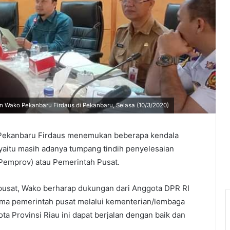
n Wako Pekanbaru Firdaus di Pekanbaru, Selasa (10/3/2020)
) Pekanbaru Firdaus menemukan beberapa kendala
yaitu masih adanya tumpang tindih penyelesaian
Pemprov) atau Pemerintah Pusat.
pusat, Wako berharap dukungan dari Anggota DPR RI
sama pemerintah pusat melalui kementerian/lembaga
ta Provinsi Riau ini dapat berjalan dengan baik dan