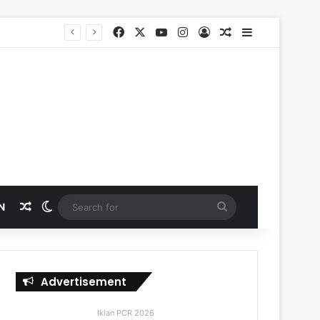
Facebook
X
YouTube
Instagram
Log In
Random Article
Sidebar
Random Article
Switch skin
Search
N
for
Advertisement
Iklan PCR 2026