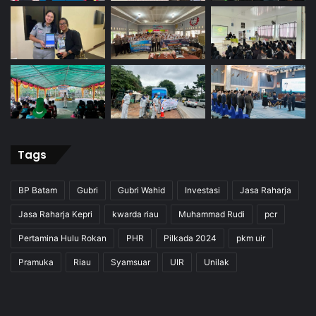
Tags
BP Batam
Gubri
Gubri Wahid
Investasi
Jasa Raharja
Jasa Raharja Kepri
kwarda riau
Muhammad Rudi
pcr
Pertamina Hulu Rokan
PHR
Pilkada 2024
pkm uir
Pramuka
Riau
Syamsuar
UIR
Unilak