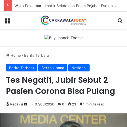
Wako Pekanbaru Lantik Sekda dan Enam Pejabat Eselon Lainnya
Menu
Se
Home
/
Berita Terbaru
Berita Terbaru
Berita Utama
Nasional
Tes Negatif, Jubir Sebut 2
Pasien Corona Bisa Pulang
Send
Redaksi
07/03/2020
0
23
1 minute read
an
email