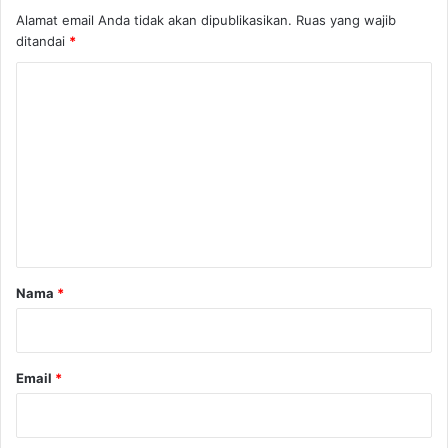
Alamat email Anda tidak akan dipublikasikan.
Ruas yang wajib
ditandai
*
K
o
m
e
n
t
a
r
Nama
*
*
Email
*