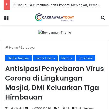
69 Tahun Riau: Pertumbuhan Ekonomi Meningkat, Pemerataan jadi Tantangan
Menu
Se
Home
/
Surabaya
Berita Terbaru
Berita Utama
Natuna
Surabaya
Antisipasi Penyebaran Virus
Corona di Lingkungan
Masjid, DMI Keluarkan Tiga
Himbauan
Send
Indra Helmi
07/03/2020
0
18
2 minutes read