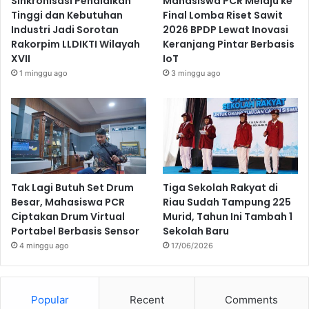
Sinkronisasi Pendidikan
Mahasiswa PCR Melaju ke
Tinggi dan Kebutuhan
Final Lomba Riset Sawit
Industri Jadi Sorotan
2026 BPDP Lewat Inovasi
Rakorpim LLDIKTI Wilayah
Keranjang Pintar Berbasis
XVII
IoT
1 minggu ago
3 minggu ago
Tak Lagi Butuh Set Drum
Tiga Sekolah Rakyat di
Besar, Mahasiswa PCR
Riau Sudah Tampung 225
Ciptakan Drum Virtual
Murid, Tahun Ini Tambah 1
Portabel Berbasis Sensor
Sekolah Baru
4 minggu ago
17/06/2026
Popular
Recent
Comments