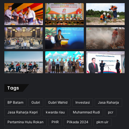
Tags
BP Batam
Gubri
Gubri Wahid
Investasi
Jasa Raharja
Jasa Raharja Kepri
kwarda riau
Muhammad Rudi
pcr
Pertamina Hulu Rokan
PHR
Pilkada 2024
pkm uir