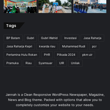
Tags
BP Batam
Gubri
Gubri Wahid
Investasi
Jasa Raharja
Jasa Raharja Kepri
kwarda riau
Muhammad Rudi
pcr
Pertamina Hulu Rokan
PHR
Pilkada 2024
pkm uir
Pramuka
Riau
Syamsuar
UIR
Unilak
Jannah is a Clean Responsive WordPress Newspaper, Magazine,
News and Blog theme. Packed with options that allow you to
completely customize your website to your needs.