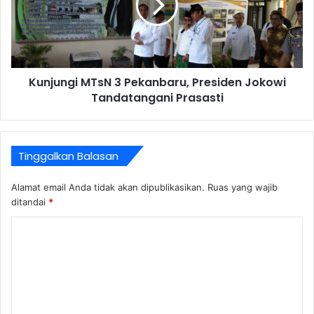
Kunjungi MTsN 3 Pekanbaru, Presiden Jokowi
Tandatangani Prasasti
Tinggalkan Balasan
Alamat email Anda tidak akan dipublikasikan.
Ruas yang wajib
ditandai
*
K
o
m
e
n