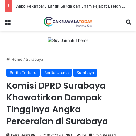
Wako Pekanbaru Lantik Sekda dan Enam Pejabat Eselon Lainnya
Menu
Se
Home
/
Surabaya
Berita Terbaru
Berita Utama
Surabaya
Komisi DPRD Surabaya
Khawatirkan Dampak
Tingginya Angka
Perceraian di Surabaya
Send
Indra Helmi
21/02/2020
0
19
1 minute read