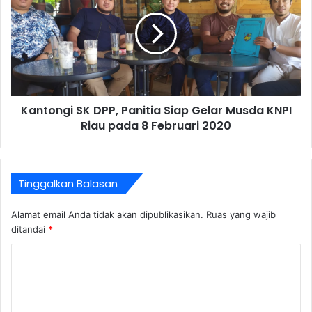
Kantongi SK DPP, Panitia Siap Gelar Musda KNPI
Riau pada 8 Februari 2020
Tinggalkan Balasan
Alamat email Anda tidak akan dipublikasikan.
Ruas yang wajib
ditandai
*
K
o
m