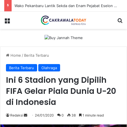
Wako Pekanbaru Lantik Sekda dan Enam Pejabat Eselon Lainnya
Menu
Se
Home
/
Berita Terbaru
Berita Terbaru
Olahraga
Ini 6 Stadion yang Dipilih
FIFA Gelar Piala Dunia U-20
di Indonesia
Send
Redaksi
24/01/2020
0
38
1 minute read
an