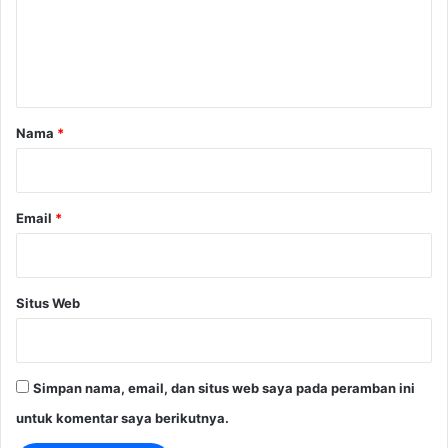
e
n
t
a
r
Nama
*
*
Email
*
Situs Web
Simpan nama, email, dan situs web saya pada peramban ini
untuk komentar saya berikutnya.