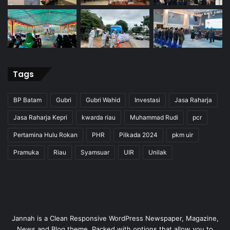
Tags
BP Batam
Gubri
Gubri Wahid
Investasi
Jasa Raharja
Jasa Raharja Kepri
kwarda riau
Muhammad Rudi
pcr
Pertamina Hulu Rokan
PHR
Pilkada 2024
pkm uir
Pramuka
Riau
Syamsuar
UIR
Unilak
Jannah is a Clean Responsive WordPress Newspaper, Magazine,
News and Blog theme. Packed with options that allow you to