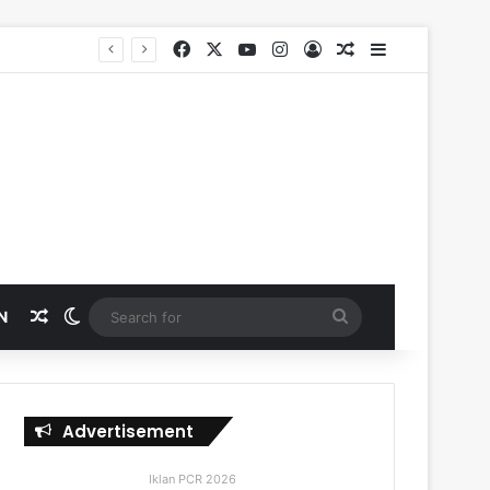
Facebook
X
YouTube
Instagram
Log In
Random Article
Sidebar
Random Article
Switch skin
Search
N
for
Advertisement
Iklan PCR 2026