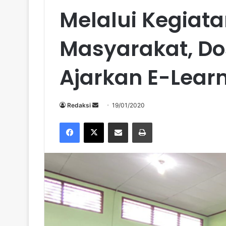
Melalui Kegiat
Masyarakat, Do
Ajarkan E-Lear
Send
Redaksi
19/01/2020
an
Facebook
X
Share via Email
Print
email