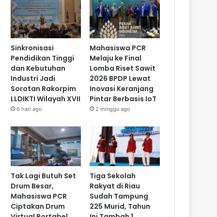
Sinkronisasi
Mahasiswa PCR
Pendidikan Tinggi
Melaju ke Final
dan Kebutuhan
Lomba Riset Sawit
Industri Jadi
2026 BPDP Lewat
Sorotan Rakorpim
Inovasi Keranjang
LLDIKTI Wilayah XVII
Pintar Berbasis IoT
6 hari ago
2 minggu ago
Tak Lagi Butuh Set
Tiga Sekolah
Drum Besar,
Rakyat di Riau
Mahasiswa PCR
Sudah Tampung
Ciptakan Drum
225 Murid, Tahun
Virtual Portabel
Ini Tambah 1