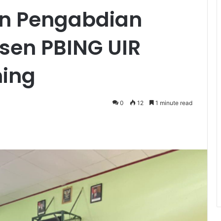
an Pengabdian
sen PBING UIR
ning
0
12
1 minute read