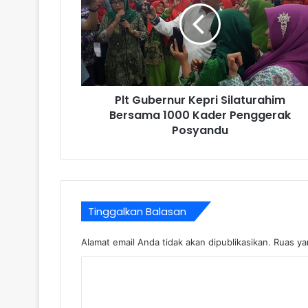
Plt Gubernur Kepri Silaturahim
Bersama 1000 Kader Penggerak
Posyandu
Tinggalkan Balasan
Alamat email Anda tidak akan dipublikasikan.
Ruas ya
K
o