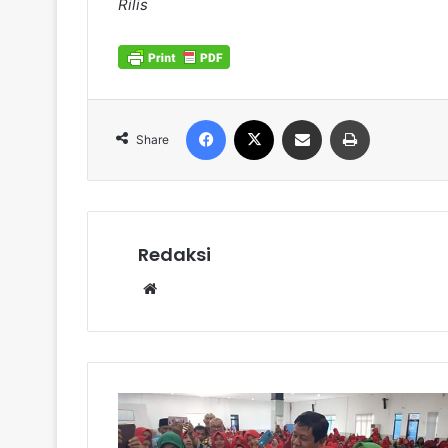
Rilis
Facebook
X
Share via Email
Print
Share
Redaksi
Website