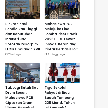
Sinkronisasi
Mahasiswa PCR
Pendidikan Tinggi
Melaju ke Final
dan Kebutuhan
Lomba Riset Sawit
Industri Jadi
2026 BPDP Lewat
Sorotan Rakorpim
Inovasi Keranjang
LLDIKTI Wilayah XVII
Pintar Berbasis IoT
7 hari ago
2 minggu ago
Tak Lagi Butuh Set
Tiga Sekolah
Drum Besar,
Rakyat di Riau
Mahasiswa PCR
Sudah Tampung
Ciptakan Drum
225 Murid, Tahun
Virtual Portabel
Ini Tambah 1