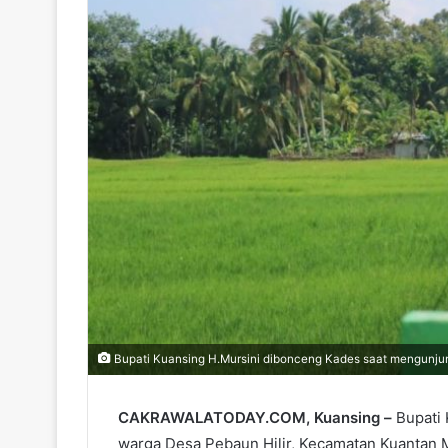
Bupati Kuansing H.Mursini dibonceng Kades saat mengunjung
CAKRAWALATODAY.COM, Kuansing –
Bupati 
warga Desa Pebaun Hilir, Kecamatan Kuantan 