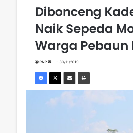
Dibonceng Kade
Naik Sepeda Mo
Warga Pebaun H
Send
RNP
30/11/2019
an
Facebook
X
Share via Email
Print
email