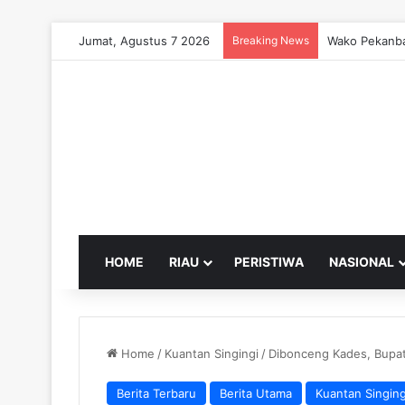
Jumat, Agustus 7 2026
Breaking News
Wako Pekanba
HOME
RIAU
PERISTIWA
NASIONAL
Home
/
Kuantan Singingi
/
Dibonceng Kades, Bupat
Berita Terbaru
Berita Utama
Kuantan Singing