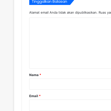
Tinggalkan Balasan
Alamat email Anda tidak akan dipublikasikan.
Ruas ya
K
o
m
e
n
t
a
r
Nama
*
*
Email
*