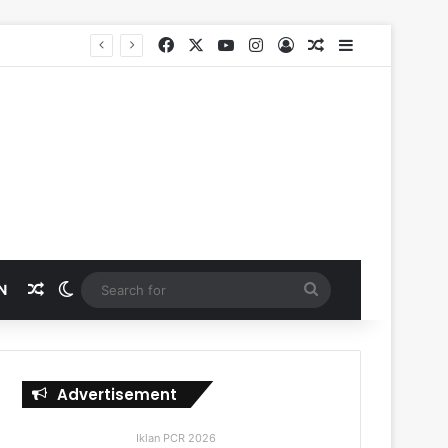
Facebook
X
YouTube
Instagram
Log In
Random Article
Sidebar
Random Article
Switch skin
Search
N
for
Advertisement
Iklan PCR 2026