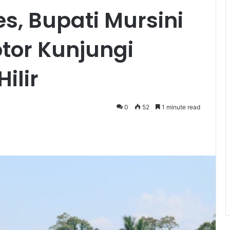
s, Bupati Mursini
tor Kunjungi
ilir
0
52
1 minute read