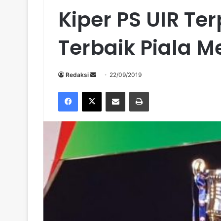
Kiper PS UIR Te
Terbaik Piala M
Send
Redaksi
22/09/2019
an
Facebook
X
Share via Email
Print
email