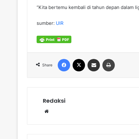
“Kita bertemu kembali di tahun depan dalam li
sumber:
UIR
Facebook
X
Share via Email
Print
Share
Redaksi
Website