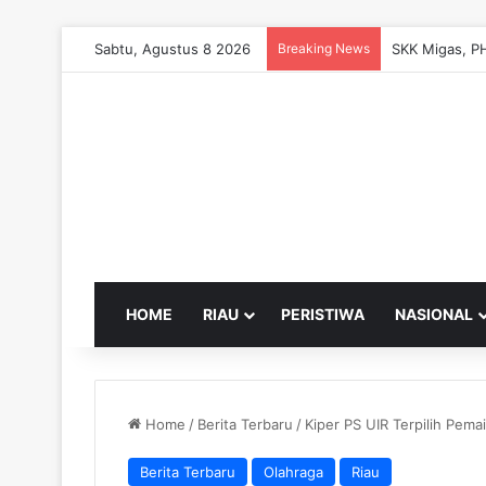
Sabtu, Agustus 8 2026
Breaking News
HOME
RIAU
PERISTIWA
NASIONAL
Home
/
Berita Terbaru
/
Kiper PS UIR Terpilih Pema
Berita Terbaru
Olahraga
Riau