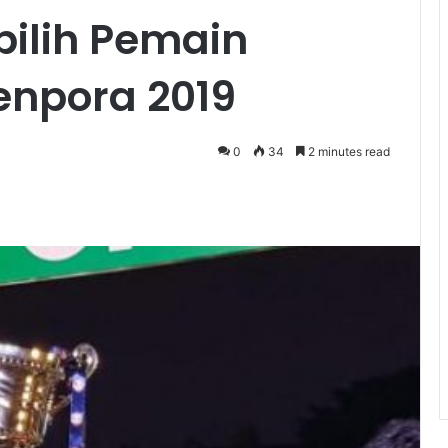
rpilih Pemain
enpora 2019
0
34
2 minutes read