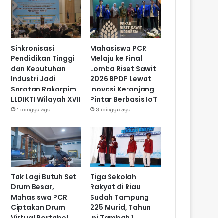
Sinkronisasi
Mahasiswa PCR
Pendidikan Tinggi
Melaju ke Final
dan Kebutuhan
Lomba Riset Sawit
Industri Jadi
2026 BPDP Lewat
Sorotan Rakorpim
Inovasi Keranjang
LLDIKTI Wilayah XVII
Pintar Berbasis IoT
1 minggu ago
3 minggu ago
Tak Lagi Butuh Set
Tiga Sekolah
Drum Besar,
Rakyat di Riau
Mahasiswa PCR
Sudah Tampung
Ciptakan Drum
225 Murid, Tahun
Virtual Portabel
Ini Tambah 1