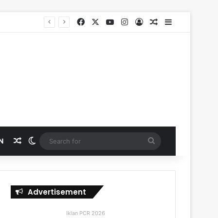
Facebook
X
YouTube
Instagram
Log In
Random Article
Sidebar
SKK Migas, PHR dan Polda Riau Perkuat Sinergi Lindungi Aset Negara demi Menjaga Ketahanan Energi Nasional
Random Article
Switch skin
Search
N
for
Advertisement
Iklan PCR 2026