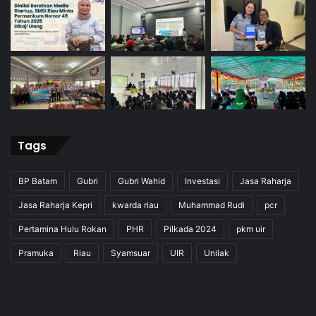
Tags
BP Batam
Gubri
Gubri Wahid
Investasi
Jasa Raharja
Jasa Raharja Kepri
kwarda riau
Muhammad Rudi
pcr
Pertamina Hulu Rokan
PHR
Pilkada 2024
pkm uir
Pramuka
Riau
Syamsuar
UIR
Unilak