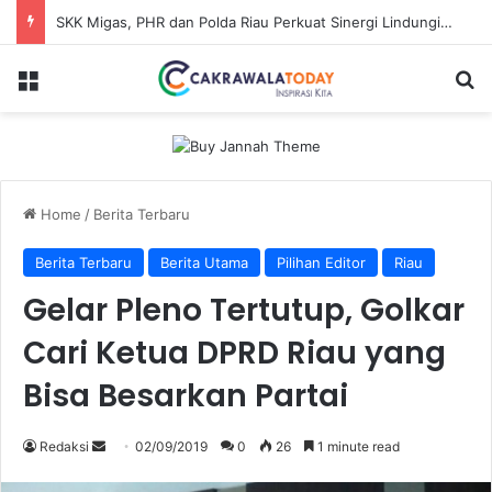
SKK Migas, PHR dan Polda Riau Perkuat Sinergi Lindungi Aset Negara demi Menjaga Ketahanan Energi Nasional
Menu
Se
Home
/
Berita Terbaru
Berita Terbaru
Berita Utama
Pilihan Editor
Riau
Gelar Pleno Tertutup, Golkar
Cari Ketua DPRD Riau yang
Bisa Besarkan Partai
Send
Redaksi
02/09/2019
0
26
1 minute read
an