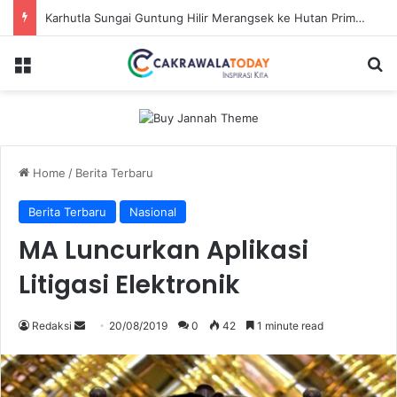
Karhutla Sungai Guntung Hilir Merangsek ke Hutan Primer, Alat Berat Tambahan Dikerahkan
Menu
Se
Home
/
Berita Terbaru
Berita Terbaru
Nasional
MA Luncurkan Aplikasi
Litigasi Elektronik
Send
Redaksi
20/08/2019
0
42
1 minute read
an
email