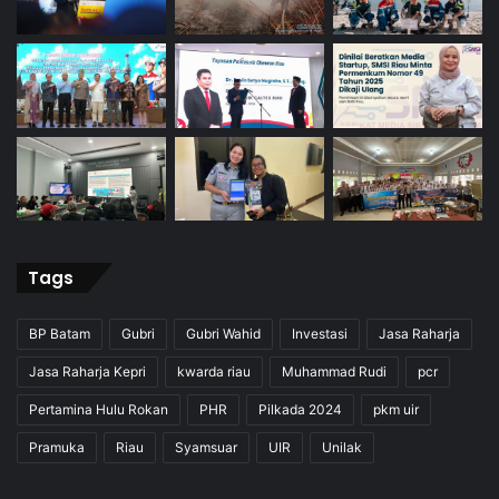
Tags
BP Batam
Gubri
Gubri Wahid
Investasi
Jasa Raharja
Jasa Raharja Kepri
kwarda riau
Muhammad Rudi
pcr
Pertamina Hulu Rokan
PHR
Pilkada 2024
pkm uir
Pramuka
Riau
Syamsuar
UIR
Unilak