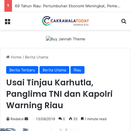
69 Tahun Riau: Pertumbuhan Ekonomi Meningkat, Pemerataan jadi Tantangan
Menu
Se
Home
/
Berita Utama
Berita Terbaru
Berita Utama
Riau
Usai Tinjau Karhutla,
Panglima TNI dan Kapolri
Warning Riau
Send
Redaksi
13/08/2019
0
35
1 minute read
an