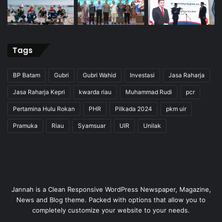
Tags
BP Batam
Gubri
Gubri Wahid
Investasi
Jasa Raharja
Jasa Raharja Kepri
kwarda riau
Muhammad Rudi
pcr
Pertamina Hulu Rokan
PHR
Pilkada 2024
pkm uir
Pramuka
Riau
Syamsuar
UIR
Unilak
Jannah is a Clean Responsive WordPress Newspaper, Magazine,
News and Blog theme. Packed with options that allow you to
completely customize your website to your needs.