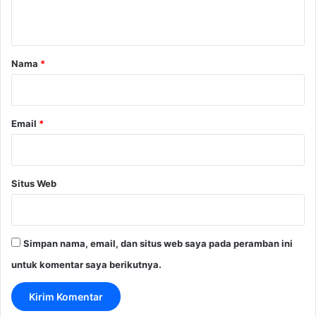
t
a
r
Nama
*
*
Email
*
Situs Web
Simpan nama, email, dan situs web saya pada peramban ini
untuk komentar saya berikutnya.