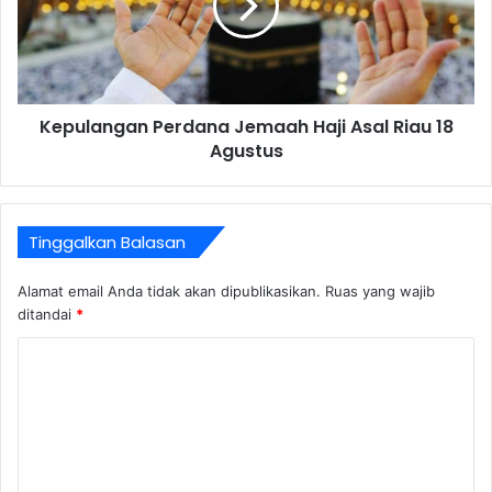
Kepulangan Perdana Jemaah Haji Asal Riau 18
Agustus
Tinggalkan Balasan
Alamat email Anda tidak akan dipublikasikan.
Ruas yang wajib
ditandai
*
K
o
m
e
n