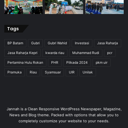
Tags
BP Batam
Gubri
Gubri Wahid
Investasi
Jasa Raharja
Jasa Raharja Kepri
kwarda riau
Muhammad Rudi
pcr
Pertamina Hulu Rokan
PHR
Pilkada 2024
pkm uir
Pramuka
Riau
Syamsuar
UIR
Unilak
Jannah is a Clean Responsive WordPress Newspaper, Magazine,
News and Blog theme. Packed with options that allow you to
completely customize your website to your needs.