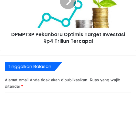
DPMPTSP Pekanbaru Optimis Target Investasi
Rp4 Triliun Tercapai
Tinggalkan Balasan
Alamat email Anda tidak akan dipublikasikan.
Ruas yang wajib
ditandai
*
K
o
m
e
n