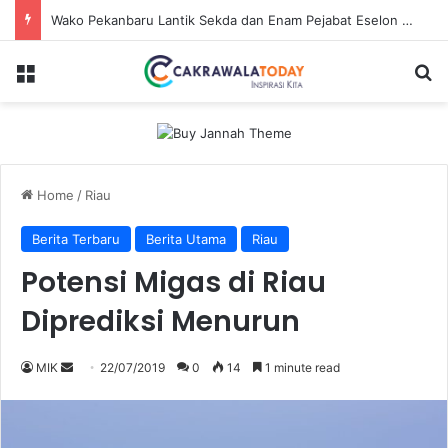
Wako Pekanbaru Lantik Sekda dan Enam Pejabat Eselon Lainnya
Menu
Se
Home
/
Riau
Berita Terbaru
Berita Utama
Riau
Potensi Migas di Riau
Diprediksi Menurun
Send
MIK
22/07/2019
0
14
1 minute read
an
email