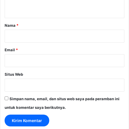
t
a
r
Nama
*
*
Email
*
Situs Web
Simpan nama, email, dan situs web saya pada peramban ini
untuk komentar saya berikutnya.