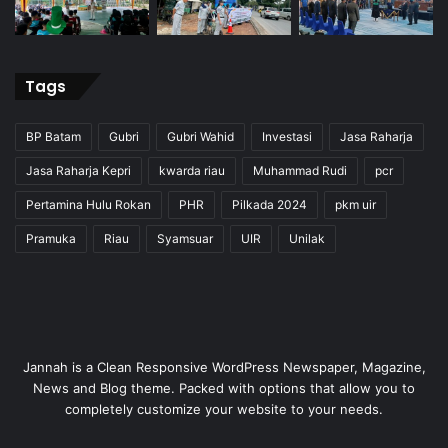
Tags
BP Batam
Gubri
Gubri Wahid
Investasi
Jasa Raharja
Jasa Raharja Kepri
kwarda riau
Muhammad Rudi
pcr
Pertamina Hulu Rokan
PHR
Pilkada 2024
pkm uir
Pramuka
Riau
Syamsuar
UIR
Unilak
Jannah is a Clean Responsive WordPress Newspaper, Magazine,
News and Blog theme. Packed with options that allow you to
completely customize your website to your needs.