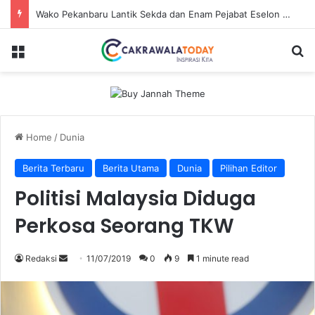
Wako Pekanbaru Lantik Sekda dan Enam Pejabat Eselon Lainnya
Menu
Se
Home
/
Dunia
Berita Terbaru
Berita Utama
Dunia
Pilihan Editor
Politisi Malaysia Diduga
Perkosa Seorang TKW
Send
Redaksi
11/07/2019
0
9
1 minute read
an
email