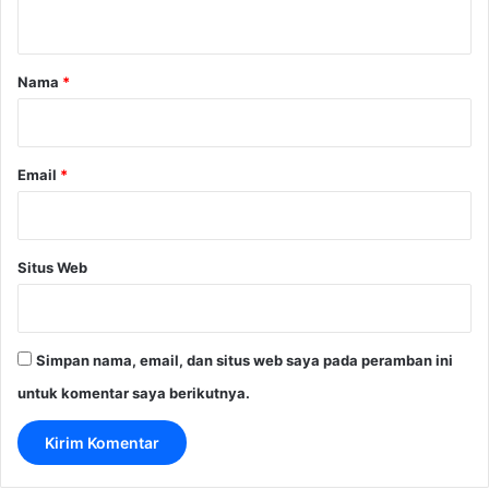
t
a
r
Nama
*
*
Email
*
Situs Web
Simpan nama, email, dan situs web saya pada peramban ini
untuk komentar saya berikutnya.