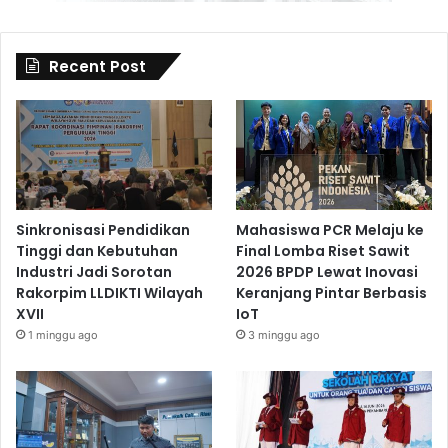
Recent Post
Sinkronisasi Pendidikan
Mahasiswa PCR Melaju ke
Tinggi dan Kebutuhan
Final Lomba Riset Sawit
Industri Jadi Sorotan
2026 BPDP Lewat Inovasi
Rakorpim LLDIKTI Wilayah
Keranjang Pintar Berbasis
XVII
IoT
1 minggu ago
3 minggu ago