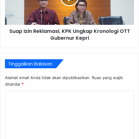
Suap Izin Reklamasi, KPK Ungkap Kronologi OTT
Gubernur Kepri
Tinggalkan Balasan
Alamat email Anda tidak akan dipublikasikan.
Ruas yang wajib
ditandai
*
K
o
m
e
n