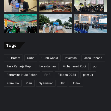
Tags
BP Batam
Gubri
Gubri Wahid
Investasi
Jasa Raharja
Jasa Raharja Kepri
kwarda riau
Muhammad Rudi
pcr
Pertamina Hulu Rokan
PHR
Pilkada 2024
pkm uir
Pramuka
Riau
Syamsuar
UIR
Unilak