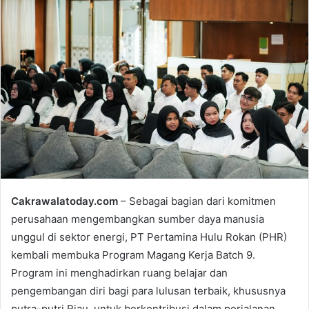
n
d
a
n
e
m
a
i
l
Cakrawalatoday.com
– Sebagai bagian dari komitmen
perusahaan mengembangkan sumber daya manusia
unggul di sektor energi, PT Pertamina Hulu Rokan (PHR)
kembali membuka Program Magang Kerja Batch 9.
Program ini menghadirkan ruang belajar dan
pengembangan diri bagi para lulusan terbaik, khususnya
putra-putri Riau, untuk berkontribusi dalam perjalanan