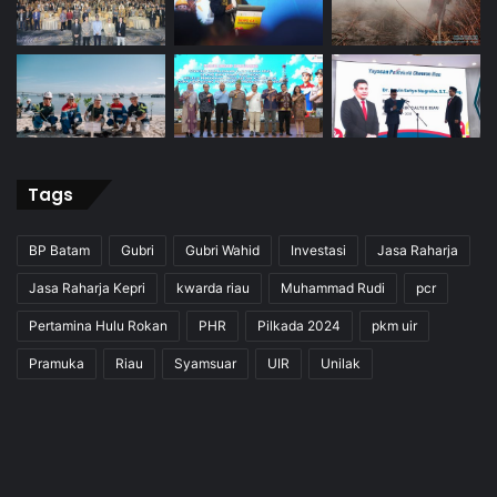
Tags
BP Batam
Gubri
Gubri Wahid
Investasi
Jasa Raharja
Jasa Raharja Kepri
kwarda riau
Muhammad Rudi
pcr
Pertamina Hulu Rokan
PHR
Pilkada 2024
pkm uir
Pramuka
Riau
Syamsuar
UIR
Unilak