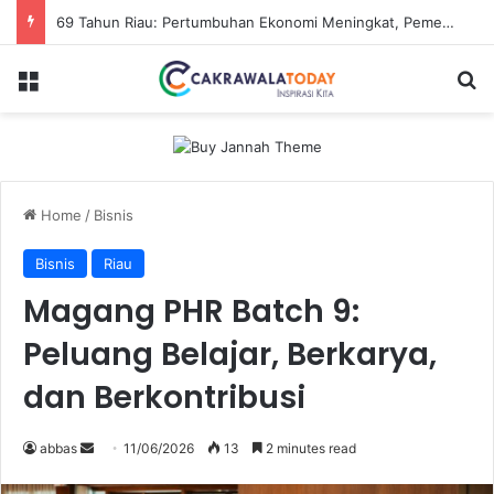
69 Tahun Riau: Pertumbuhan Ekonomi Meningkat, Pemerataan jadi Tantangan
Menu
S
Home
/
Bisnis
Bisnis
Riau
Magang PHR Batch 9:
Peluang Belajar, Berkarya,
dan Berkontribusi
abbas
S
11/06/2026
13
2 minutes read
e