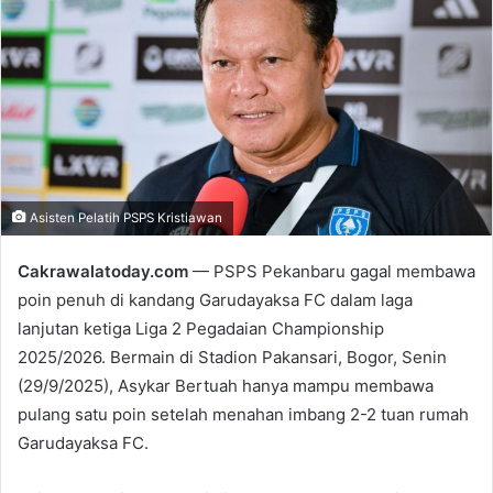
a
n
e
m
a
i
l
Asisten Pelatih PSPS Kristiawan
Cakrawalatoday.com
— PSPS Pekanbaru gagal membawa
poin penuh di kandang Garudayaksa FC dalam laga
lanjutan ketiga Liga 2 Pegadaian Championship
2025/2026. Bermain di Stadion Pakansari, Bogor, Senin
(29/9/2025), Asykar Bertuah hanya mampu membawa
pulang satu poin setelah menahan imbang 2-2 tuan rumah
Garudayaksa FC.