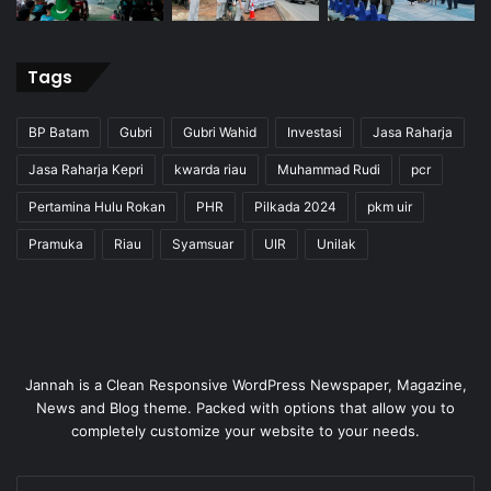
Tags
BP Batam
Gubri
Gubri Wahid
Investasi
Jasa Raharja
Jasa Raharja Kepri
kwarda riau
Muhammad Rudi
pcr
Pertamina Hulu Rokan
PHR
Pilkada 2024
pkm uir
Pramuka
Riau
Syamsuar
UIR
Unilak
Jannah is a Clean Responsive WordPress Newspaper, Magazine,
News and Blog theme. Packed with options that allow you to
completely customize your website to your needs.
Enter