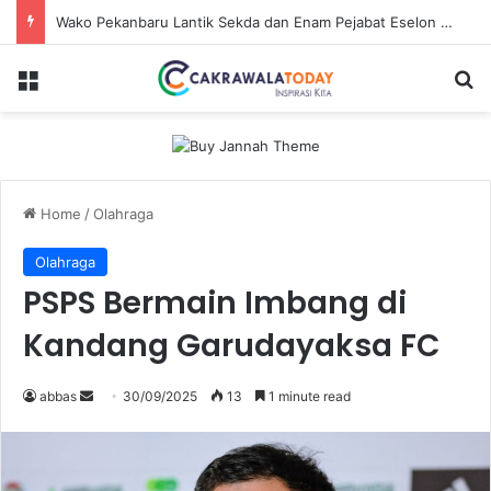
Wako Pekanbaru Lantik Sekda dan Enam Pejabat Eselon Lainnya
Menu
S
Home
/
Olahraga
Olahraga
PSPS Bermain Imbang di
Kandang Garudayaksa FC
abbas
S
30/09/2025
13
1 minute read
e
n
d