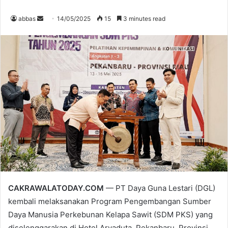
abbas
S
14/05/2025
15
3 minutes read
e
n
d
a
n
e
m
a
i
l
CAKRAWALATODAY.COM
— PT Daya Guna Lestari (DGL)
kembali melaksanakan Program Pengembangan Sumber
Daya Manusia Perkebunan Kelapa Sawit (SDM PKS) yang
diselenggarakan di Hotel Aryaduta, Pekanbaru, Provinsi