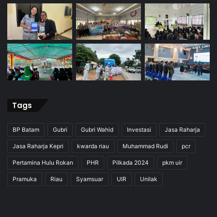
Tags
BP Batam
Gubri
Gubri Wahid
Investasi
Jasa Raharja
Jasa Raharja Kepri
kwarda riau
Muhammad Rudi
pcr
Pertamina Hulu Rokan
PHR
Pilkada 2024
pkm uir
Pramuka
Riau
Syamsuar
UIR
Unilak