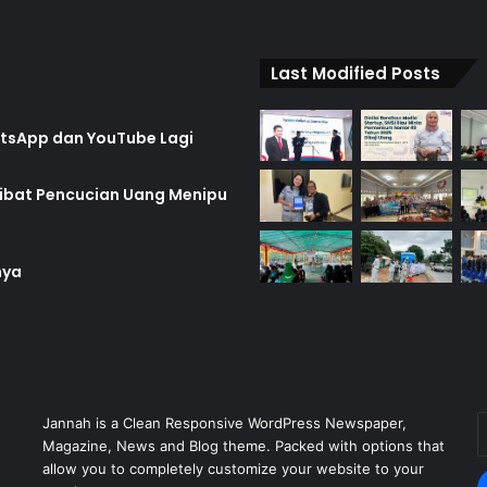
Last Modified Posts
hatsApp dan YouTube Lagi
rlibat Pencucian Uang Menipu
nya
Jannah is a Clean Responsive WordPress Newspaper,
E
Magazine, News and Blog theme. Packed with options that
y
allow you to completely customize your website to your
E