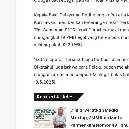
diduga kuat sebagai pelaku Tindak Pidana Pe
Kepala Balai Pelayanan Perlindungan Pekerja 
Kurniawan, memberikan keterangan resmi terka
Tim Gabungan F1QR Lanal Dumai berhasil me
mengangkut 19 PMI ilegal yang berencana meny
sekitar pukul 00.20 WIB.
“Dalam operasi tersebut juga berhasil diaman
Diketahui juga bahwa para Pelaku sudah mela
mengantar dan menjemput PMI ilegal bolak bal
(9/5/2025).
Related Articles
Dinilai Beratkan Media
Startup, SMSI Riau Minta
Permenkum Nomor 49 Tahu