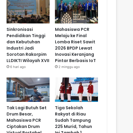
Sinkronisasi
Mahasiswa PCR
Pendidikan Tinggi
Melaju ke Final
dan Kebutuhan
Lomba Riset Sawit
Industri Jadi
2026 BPDP Lewat
Sorotan Rakorpim
Inovasi Keranjang
LLDIKTI Wilayah XVII
Pintar Berbasis IoT
6 hari ago
2 minggu ago
Tak Lagi Butuh Set
Tiga Sekolah
Drum Besar,
Rakyat di Riau
Mahasiswa PCR
Sudah Tampung
Ciptakan Drum
225 Murid, Tahun
Virtual Portabel
Ini Tambah 1