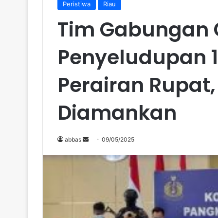
Peristiwa
Riau
Tim Gabungan 
Penyeludupan 19
Perairan Rupat
Diamankan
abbas
S
09/05/2025
e
n
d
a
n
e