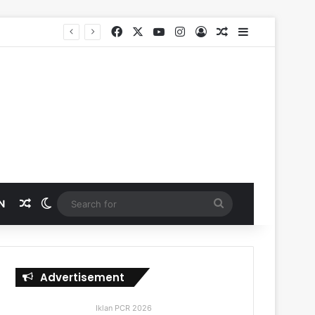
Facebook
X
YouTube
Instagram
Log In
Random Article
Sidebar
Random Article
Switch skin
Search
N
for
Advertisement
Iklan PCR 2026