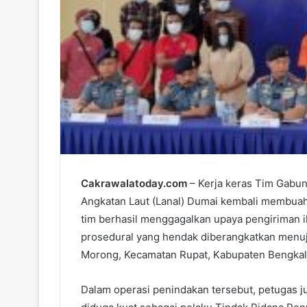
m
a
i
l
Cakrawalatoday.com
– Kerja keras Tim Gabu
Angkatan Laut (Lanal) Dumai kembali membuahk
tim berhasil menggagalkan upaya pengiriman i
prosedural yang hendak diberangkatkan menuju
Morong, Kecamatan Rupat, Kabupaten Bengkal
Dalam operasi penindakan tersebut, petugas 