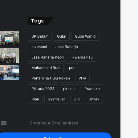
Tags
BP Batam
Gubri
Gubri Wahid
Investasi
Jasa Raharja
Jasa Raharja Kepri
kwarda riau
Muhammad Rudi
pcr
Pertamina Hulu Rokan
PHR
Pilkada 2024
pkm uir
Pramuka
Riau
Syamsuar
UIR
Unilak
nter
our
mail