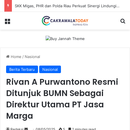
SKK Migas, PHR dan Polda Riau Perkuat Sinergi Lindungi Aset Negara demi Menjaga Ketahanan Energi Nasional
Menu
Se
Home
/
Nasional
Berita Terbaru
Nasional
Rivan A Purwantono Resmi
Ditunjuk BUMN Sebagai
Direktur Utama PT Jasa
Marga
Send
Redaksi
08/05/2025
5
2 minutes read