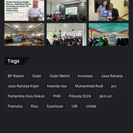
Tags
BP Batam
Gubri
Gubri Wahid
Investasi
Jasa Raharja
Jasa Raharja Kepri
kwarda riau
Muhammad Rudi
pcr
Pertamina Hulu Rokan
PHR
Pilkada 2024
pkm uir
Pramuka
Riau
Syamsuar
UIR
Unilak