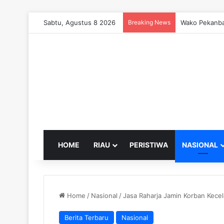
Sabtu, Agustus 8 2026
Breaking News
Wako Pekanba
HOME
RIAU
PERISTIWA
NASIONAL
Home
/
Nasional
/
Jasa Raharja Jamin Korban Kece
Berita Terbaru
Nasional