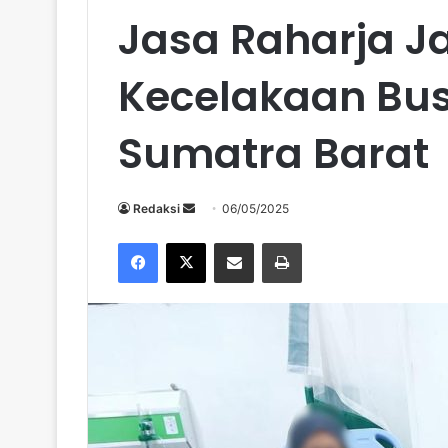
Jasa Raharja J
Kecelakaan Bu
Sumatra Barat
Send
Redaksi
06/05/2025
an
Facebook
X
Share via Email
Print
email