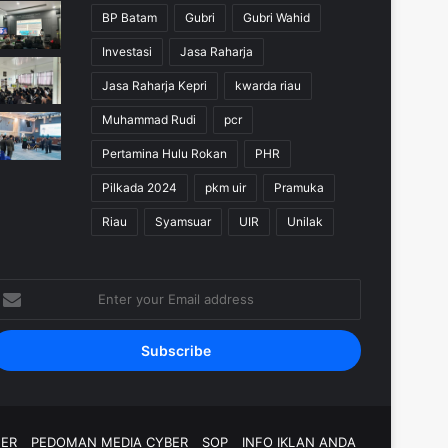
BP Batam
Gubri
Gubri Wahid
Investasi
Jasa Raharja
Jasa Raharja Kepri
kwarda riau
Muhammad Rudi
pcr
Pertamina Hulu Rokan
PHR
Pilkada 2024
pkm uir
Pramuka
Riau
Syamsuar
UIR
Unilak
nter
our
mail
ddress
MER
PEDOMAN MEDIA CYBER
SOP
INFO IKLAN ANDA