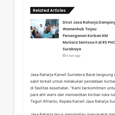
Related Articles
Dirut Jasa Raharja Damping
Wamenhub Tinjau
Penanganan Korban KM
Mutiara Sentosa II di RS PH
Surabaya
4 hari ago
Jasa Raharja Kanwil Sumatera Barat langsung
sakit terkait untuk melakukan pendataan kor
di fasilitas kesehatan. “Kami berkomitmen u
para ahli waris dan memastikan korban luka-l
Teguh Afrianto, Kepala Kanwil Jasa Raharja Su
Jasa Raharja terus mengimbau masyarakat dan