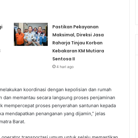
i
Pastikan Pekayanan
Maksimal, Direksi Jasa
Raharja Tinjau Korban
C
Kebakaran KM Mutiara
Sentosa II
4 hari ago
 melakukan koordinasi dengan kepolisian dan rumah
ban dan memantau secara langsung proses penjaminan
ntuk mempercepat proses penyerahan santunan kepada
uka mendapatkan penanganan yang dijamin,” jelas
matra Barat.
 operator transportasi umum untuk selalu memastikan