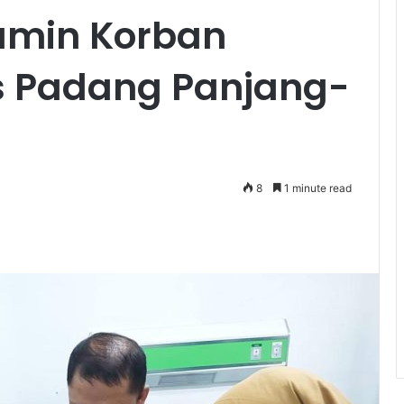
amin Korban
s Padang Panjang-
8
1 minute read