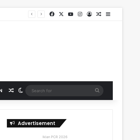
Facebook
X
YouTube
Instagram
Log In
Random Article
Sidebar
Random Article
Switch skin
Search
N
for
Advertisement
Iklan PCR 2026