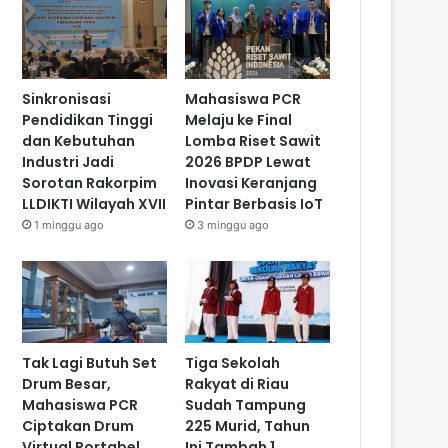
Sinkronisasi
Mahasiswa PCR
Pendidikan Tinggi
Melaju ke Final
dan Kebutuhan
Lomba Riset Sawit
Industri Jadi
2026 BPDP Lewat
Sorotan Rakorpim
Inovasi Keranjang
LLDIKTI Wilayah XVII
Pintar Berbasis IoT
1 minggu ago
3 minggu ago
Tak Lagi Butuh Set
Tiga Sekolah
Drum Besar,
Rakyat di Riau
Mahasiswa PCR
Sudah Tampung
Ciptakan Drum
225 Murid, Tahun
Virtual Portabel
Ini Tambah 1