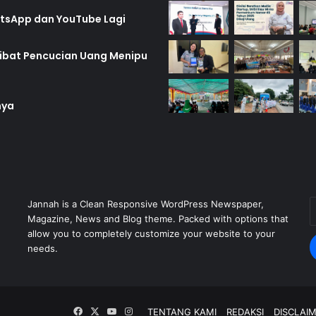
hatsApp dan YouTube Lagi
rlibat Pencucian Uang Menipu
nya
E
Jannah is a Clean Responsive WordPress Newspaper,
y
Magazine, News and Blog theme. Packed with options that
E
allow you to completely customize your website to your
a
needs.
Facebook
X
YouTube
Instagram
TENTANG KAMI
REDAKSI
DISCLAI