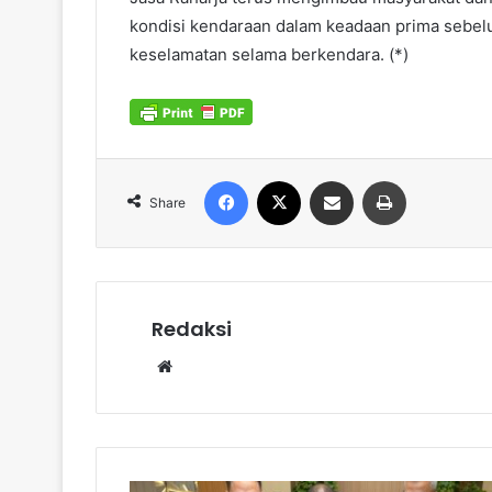
kondisi kendaraan dalam keadaan prima sebe
keselamatan selama berkendara. (*)
Facebook
X
Share via Email
Print
Share
Redaksi
Website