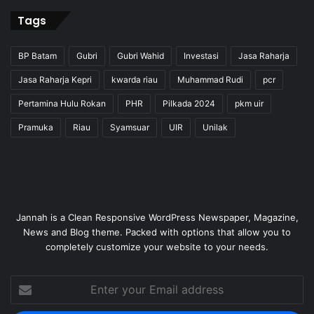
Tags
BP Batam
Gubri
Gubri Wahid
Investasi
Jasa Raharja
Jasa Raharja Kepri
kwarda riau
Muhammad Rudi
pcr
Pertamina Hulu Rokan
PHR
Pilkada 2024
pkm uir
Pramuka
Riau
Syamsuar
UIR
Unilak
Jannah is a Clean Responsive WordPress Newspaper, Magazine,
News and Blog theme. Packed with options that allow you to
completely customize your website to your needs.
Enter
your
Email