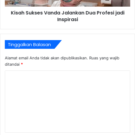
Kisah Sukses Vanda Jalankan Dua Profesi jadi
Inspirasi
Tinggalkan Balasan
Alamat email Anda tidak akan dipublikasikan.
Ruas yang wajib
ditandai
*
K
o
m
e
n
t
a