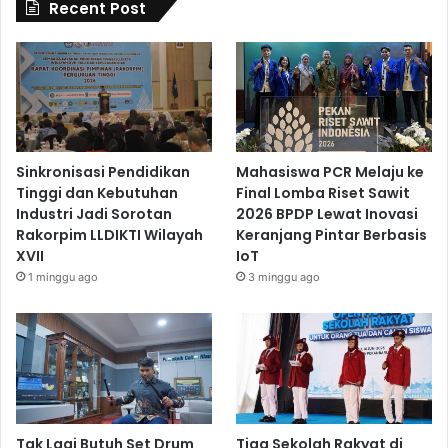
Recent Post
Sinkronisasi Pendidikan
Mahasiswa PCR Melaju ke
Tinggi dan Kebutuhan
Final Lomba Riset Sawit
Industri Jadi Sorotan
2026 BPDP Lewat Inovasi
Rakorpim LLDIKTI Wilayah
Keranjang Pintar Berbasis
XVII
IoT
1 minggu ago
3 minggu ago
Tak Lagi Butuh Set Drum
Tiga Sekolah Rakyat di