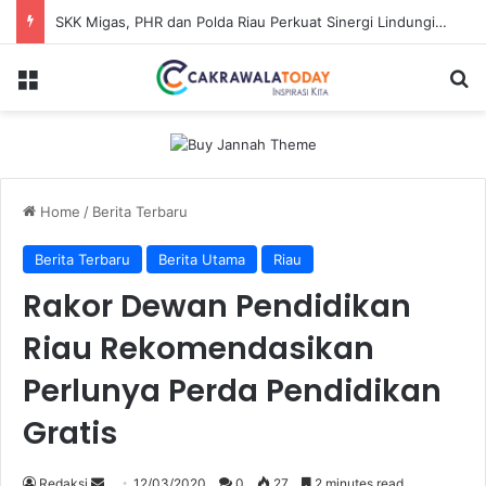
SKK Migas, PHR dan Polda Riau Perkuat Sinergi Lindungi Aset Negara demi Menjaga Ketahanan Energi Nasional
Menu
Se
Home
/
Berita Terbaru
Berita Terbaru
Berita Utama
Riau
Rakor Dewan Pendidikan
Riau Rekomendasikan
Perlunya Perda Pendidikan
Gratis
Send
Redaksi
12/03/2020
0
27
2 minutes read