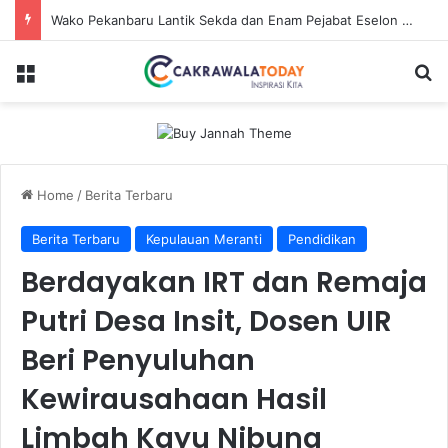
Dirut Jasa Raharja Dampingi Wamenhub Tinjau Penanganan Korban KM Mutiara Sentosa II di RS PHC Surabaya
Menu
Se
Home
/
Berita Terbaru
Berita Terbaru
Kepulauan Meranti
Pendidikan
Berdayakan IRT dan Remaja
Putri Desa Insit, Dosen UIR
Beri Penyuluhan
Kewirausahaan Hasil
Limbah Kayu Nibung