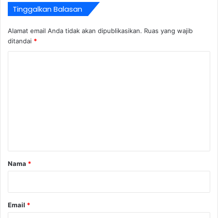
Tinggalkan Balasan
Alamat email Anda tidak akan dipublikasikan.
Ruas yang wajib
ditandai
*
K
o
m
e
n
t
a
r
Nama
*
*
Email
*