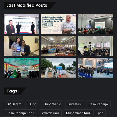
Last Modified Posts
Tags
BP Batam
Gubri
Gubri Wahid
Investasi
Jasa Raharja
Jasa Raharja Kepri
kwarda riau
Muhammad Rudi
pcr