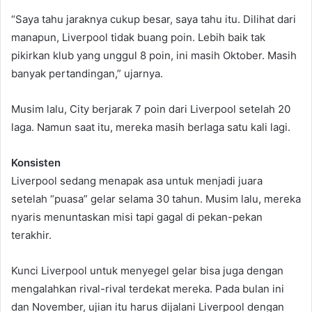
“Saya tahu jaraknya cukup besar, saya tahu itu. Dilihat dari
manapun, Liverpool tidak buang poin. Lebih baik tak
pikirkan klub yang unggul 8 poin, ini masih Oktober. Masih
banyak pertandingan,” ujarnya.
Musim lalu, City berjarak 7 poin dari Liverpool setelah 20
laga. Namun saat itu, mereka masih berlaga satu kali lagi.
Konsisten
Liverpool sedang menapak asa untuk menjadi juara
setelah “puasa” gelar selama 30 tahun. Musim lalu, mereka
nyaris menuntaskan misi tapi gagal di pekan-pekan
terakhir.
Kunci Liverpool untuk menyegel gelar bisa juga dengan
mengalahkan rival-rival terdekat mereka. Pada bulan ini
dan November, ujian itu harus dijalani Liverpool dengan