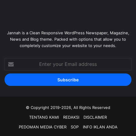
Jannah is a Clean Responsive WordPress Newspaper, Magazine,
News and Blog theme. Packed with options that allow you to
completely customize your website to your needs.
Enter
your
Email
address
© Copyright 2019-2026, All Rights Reserved
TENTANG KAMI
REDAKSI
DISCLAIMER
PEDOMAN MEDIA CYBER
SOP
INFO IKLAN ANDA