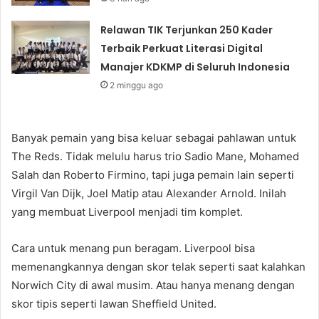
Relawan TIK Terjunkan 250 Kader
Terbaik Perkuat Literasi Digital
Manajer KDKMP di Seluruh Indonesia
2 minggu ago
Banyak pemain yang bisa keluar sebagai pahlawan untuk
The Reds. Tidak melulu harus trio Sadio Mane, Mohamed
Salah dan Roberto Firmino, tapi juga pemain lain seperti
Virgil Van Dijk, Joel Matip atau Alexander Arnold. Inilah
yang membuat Liverpool menjadi tim komplet.
Cara untuk menang pun beragam. Liverpool bisa
memenangkannya dengan skor telak seperti saat kalahkan
Norwich City di awal musim. Atau hanya menang dengan
skor tipis seperti lawan Sheffield United.