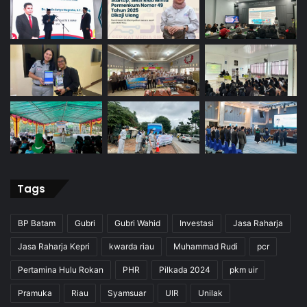
Tags
BP Batam
Gubri
Gubri Wahid
Investasi
Jasa Raharja
Jasa Raharja Kepri
kwarda riau
Muhammad Rudi
pcr
Pertamina Hulu Rokan
PHR
Pilkada 2024
pkm uir
Pramuka
Riau
Syamsuar
UIR
Unilak