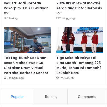
Industri Jadi Sorotan
2026 BPDP Lewat Inovasi
Rakorpim LLDIKTI Wilayah
Keranjang Pintar Berbasis
XVII
IoT
5 hari ago
2 minggu ago
Tak Lagi Butuh Set Drum
Tiga Sekolah Rakyat di
Besar, Mahasiswa PCR
Riau Sudah Tampung 225
Ciptakan Drum Virtual
Murid, Tahun Ini Tambah 1
Portabel Berbasis Sensor
Sekolah Baru
3 minggu ago
17/06/2026
Popular
Recent
Comments