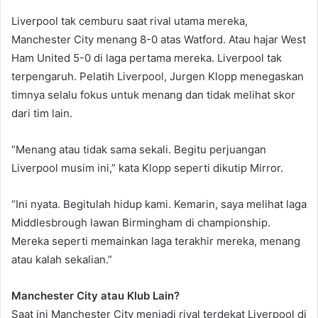
Liverpool tak cemburu saat rival utama mereka,
Manchester City menang 8-0 atas Watford. Atau hajar West
Ham United 5-0 di laga pertama mereka. Liverpool tak
terpengaruh. Pelatih Liverpool, Jurgen Klopp menegaskan
timnya selalu fokus untuk menang dan tidak melihat skor
dari tim lain.
“Menang atau tidak sama sekali. Begitu perjuangan
Liverpool musim ini,” kata Klopp seperti dikutip Mirror.
“Ini nyata. Begitulah hidup kami. Kemarin, saya melihat laga
Middlesbrough lawan Birmingham di championship.
Mereka seperti memainkan laga terakhir mereka, menang
atau kalah sekalian.”
Manchester City atau Klub Lain?
Saat ini Manchester City menjadi rival terdekat Liverpool di