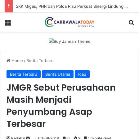
SKK Migas, PHR dan Polda Riau Perkuat Sinergi Lindungi Aset Negara demi Menjaga Ketahanan Energi Nasional
Menu
Se
Home
/
Berita Terbaru
Berita Terbaru
Berita Utama
Riau
JMGR Sebut Perusahaan
Masih Menjadi
Penyumbang Asap
Terbesar
Send
Redaksi
03/08/2019
0
9
1 minute read