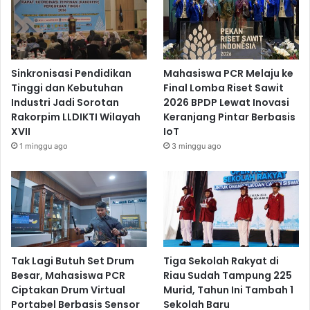
Sinkronisasi Pendidikan
Mahasiswa PCR Melaju ke
Tinggi dan Kebutuhan
Final Lomba Riset Sawit
Industri Jadi Sorotan
2026 BPDP Lewat Inovasi
Rakorpim LLDIKTI Wilayah
Keranjang Pintar Berbasis
XVII
IoT
1 minggu ago
3 minggu ago
Tak Lagi Butuh Set Drum
Tiga Sekolah Rakyat di
Besar, Mahasiswa PCR
Riau Sudah Tampung 225
Ciptakan Drum Virtual
Murid, Tahun Ini Tambah 1
Portabel Berbasis Sensor
Sekolah Baru