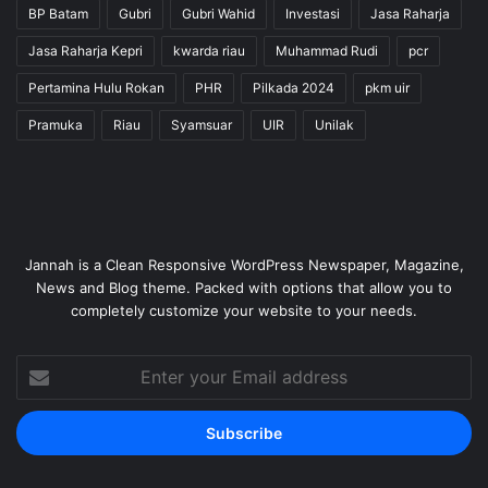
BP Batam
Gubri
Gubri Wahid
Investasi
Jasa Raharja
Jasa Raharja Kepri
kwarda riau
Muhammad Rudi
pcr
Pertamina Hulu Rokan
PHR
Pilkada 2024
pkm uir
Pramuka
Riau
Syamsuar
UIR
Unilak
Jannah is a Clean Responsive WordPress Newspaper, Magazine,
News and Blog theme. Packed with options that allow you to
completely customize your website to your needs.
Enter
your
Email
address