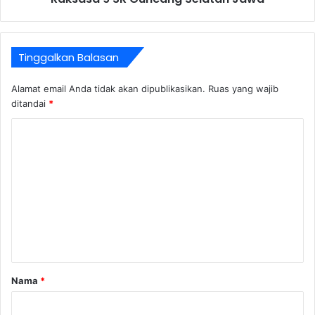
Tinggalkan Balasan
Alamat email Anda tidak akan dipublikasikan.
Ruas yang wajib
ditandai
*
K
o
m
e
n
t
a
r
Nama
*
*